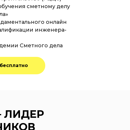
обучения сметному делу
ла»
ндаментального онлайн
алификации инженера-
адемии Сметного дела
 бесплатно
– ЛИДЕР
ЧИКОВ