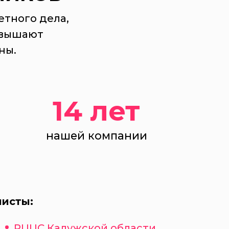
етного дела,
овышают
ны.
14 лет
нашей компании
листы:
РЦЦС Калужской области