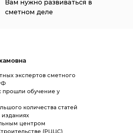
Вам нужно развиваться в
сметном деле
хамовна
стных экспертов сметного
РФ
к прошли обучение у
ольшого количества статей
 изданиях
альным центром
Строительстве (РЦЦС)