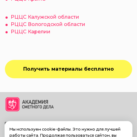
РЦЦС Калужской области
РЦЦС Вологодской области
РЦЦС Карелии
Получить материалы бесплатно
8 (800) 350-46-82
Мы используем cookie-файлы. Это нужно для лучшей
info@academia-bti.ru
работы сайта. Продолжая пользоваться сайтом, вы