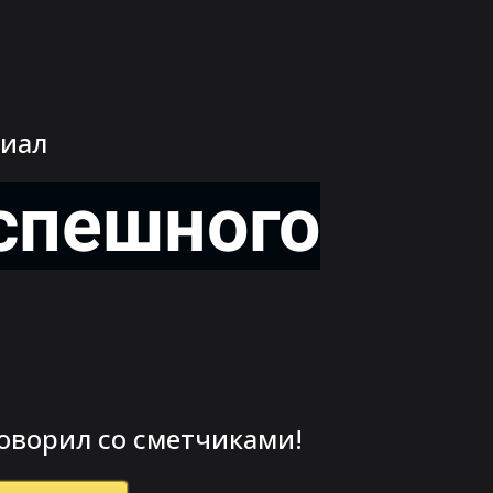
риал
спешного
говорил со сметчиками!