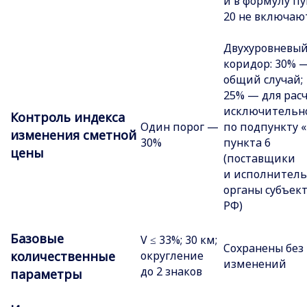
и в формулу п
20 не включаю
Двухуровневы
коридор: 30% 
общий случай;
25% — для рас
исключительн
Контроль индекса
Один порог —
по подпункту «
изменения сметной
30%
пункта 6
цены
(поставщики
и исполнител
органы субъек
РФ)
Базовые
V ≤ 33%; 30 км;
Сохранены без
количественные
округление
изменений
до 2 знаков
параметры