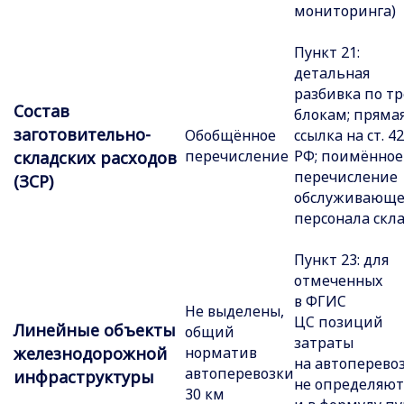
мониторинга)
Пункт 21:
детальная
разбивка по т
Состав
блокам; пряма
заготовительно-
Обобщённое
ссылка на ст. 4
перечисление
РФ; поимённое
складских расходов
перечисление
(ЗСР)
обслуживающе
персонала скл
Пункт 23: для
отмеченных
в ФГИС
Не выделены,
ЦС позиций
Линейные объекты
общий
затраты
железнодорожной
норматив
на автоперево
автоперевозки
инфраструктуры
не определяют
30 км