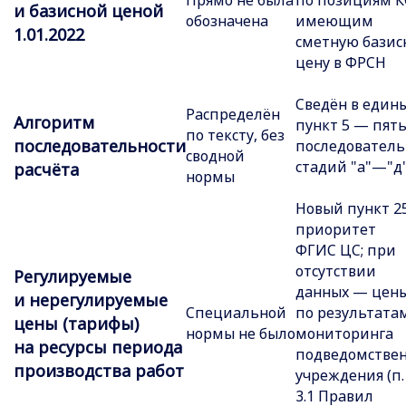
Прямо не была
по позициям К
и базисной ценой
обозначена
имеющим
1.01.2022
сметную базис
цену в ФРСН
Сведён в един
Распределён
Алгоритм
пункт 5 — пят
по тексту, без
последовательности
последовател
сводной
стадий "а"—"д
расчёта
нормы
Новый пункт 25
приоритет
ФГИС ЦС; при
отсутствии
Регулируемые
данных — цен
и нерегулируемые
Специальной
по результата
цены (тарифы)
нормы не было
мониторинга
на ресурсы периода
подведомствен
производства работ
учреждения (п. 
3.1 Правил