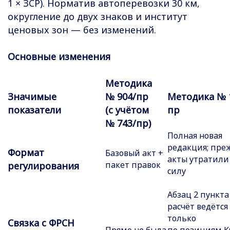
1 × ЗСР). Норматив автоперевозки 30 км,
округление до двух знаков и институт
ценовых зон — без изменений.
Основные изменения
Методика
Значимые
№ 904/пр
Методика № 
показатели
(с учётом
пр
№ 743/пр)
Полная новая
редакция; пре
Формат
Базовый акт +
акты утратили
пакет правок
регулирования
силу
Абзац 2 пункта 
расчёт ведётся
только
Связка с ФРСН