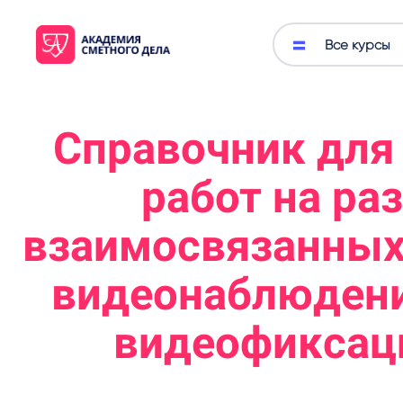
Все курсы
Справочник для
работ на ра
взаимосвязанных
видеонаблюдени
видеофиксац