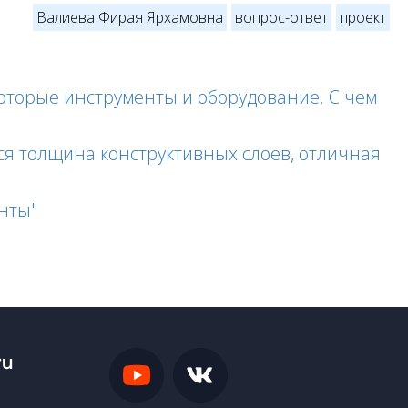
Валиева Фирая Ярхамовна
вопрос-ответ
проект
екоторые инструменты и оборудование. С чем
я толщина конструктивных слоев, отличная
нты"
ru