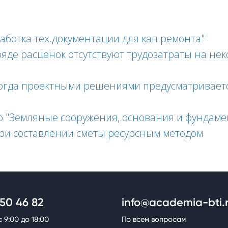
ботка тех.документации для кап.ремонта"
в ряде расценок отсутствуют трудозатраты на н
когда проектными решениями предусматриваетс
 "Земляные сооружения, основания и фундаме
и составлении сметы ресурсным методом
350 46 82
info@academia-bti.
 9:00 до 18:00
По всем вопросам