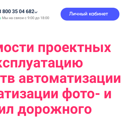
8 800 35 04 682⌵
Личный кабинет
Мы на связи с 9:00 до 18:00
мости проектных
эксплуатацию
тв автоматизации
тизации фото- и
ил дорожного