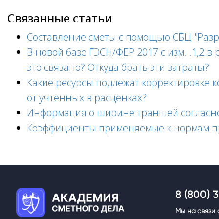
Связанные статьи
Составление сметы с помощью СБЦ "Разра
В новой базе ГЭСН/ФЕР 2017 с изм. .1,2 
это связано? Откуда брать эти затраты?
Какие ресурсы подлежат корректировке 
от учтенных в расценках?
Информация о ширине траншей согласно
Коэффициенты применяемые к нормам пр
.
8 (800) 
Мы на связи с